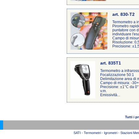
art. 830-T2
Termometro a in
Pirometro rapido
puntatore con d
individuare l'es
Campo di misur
Risoluzione: 0,
Precisione: ±1,5
art. 835T1
Termometro a infraross
Focalizzazione 50:1
Delimitazione area di m
Campo di misura: -30+
Precisione: ±1°C da 0°
v.m.
Emissività...
Tutti i 
SATI - Termometri - Igrometri - Stazioni Mete