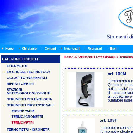
Home
Chi siamo
Contatti
Note legali
Registrati
Esci
Home
->
Strumenti Professionali -> Termome
CATEGORIE PRODOTTI
ETILOMETRI
LA CROSSE TECHNOLOGY
art. 100M
OGGETTI ORNAMENTALI
Termometro a in
RIFRATTOMETRI
Questo e' lo str
nelle attivita' 
STAZIONI
di misurare ra
METEO/OROLOGI/SVEGLIE
gli oggetti sia 
STRUMENTI PER ENOLOGIA
puntatore laser 
STRUMENTI PROFESSIONALI
MISURE VARIE
TERMO/IGROMETRI
art. 108T
TERMOMETRI
Termometro con sond
TERMOMETRI - IGROMETRI
Termometro ideale p