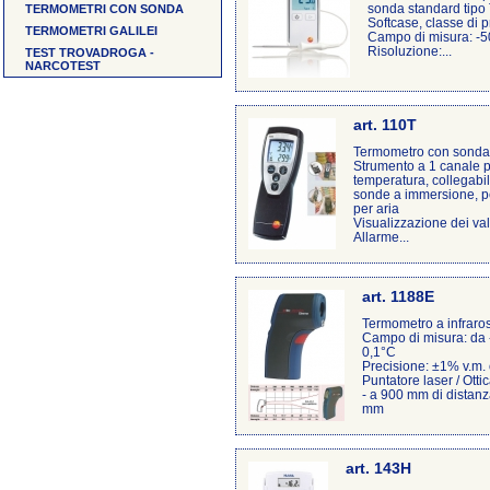
sonda standard tipo T
TERMOMETRI CON SONDA
Softcase, classe di 
TERMOMETRI GALILEI
Campo di misura: -5
Risoluzione:...
TEST TROVADROGA -
NARCOTEST
art. 110T
Termometro con sonda 
Strumento a 1 canale p
temperatura, collegabi
sonde a immersione, pe
per aria
Visualizzazione dei va
Allarme...
art. 1188E
Termometro a infraros
Campo di misura: da -
0,1°C
Precisione: ±1% v.m.
Puntatore laser / Otti
- a 900 mm di distanz
mm
art. 143H