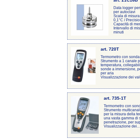
art. 21C16B
Data logger per
per autoclavi
Scala di misura
0,1°C / Precisi
Capacità di mem
Intervallo di m
minuti
art. 720T
Termometro con sonda 
Strumento a 1 canale p
temperatura, collegabi
sonde a immersione, pe
per aria
Visualizzazione dei va
art. 735-1T
Termometro con sonde
Strumento multicanale
per la misura della t
una vasta gamma di 
penetrazione, per supe
Visualizzazione dei...