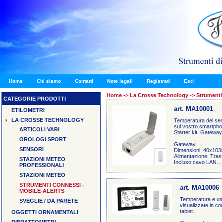
Home
Chi siamo
Contatti
Note legali
Registrati
Esci
Home
->
La Crosse Technology -> Strumenti 
CATEGORIE PRODOTTI
art. MA10001
ETILOMETRI
LA CROSSE TECHNOLOGY
Temperatura del sen
sul vostro smartphon
ARTICOLI VARI
Starter kit: Gatewa
OROLOGI SPORT
Gateway
SENSORI
Dimensioni: 40x10
Alimentazione: Tras
STAZIONI METEO
Incluso cavo LAN...
PROFESSIONALI
STAZIONI METEO
STRUMENTI CONNESSI -
art. MA10006
MOBILE-ALERTS
Temperatura e umi
SVEGLIE / DA PARETE
visualizzate in c
tablet.
OGGETTI ORNAMENTALI