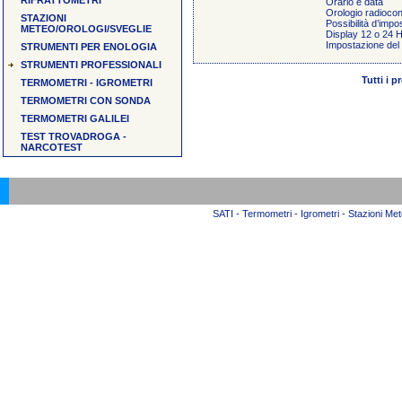
RIFRATTOMETRI
Orario e data
Orologio radiocont
STAZIONI
Possibilità d’imp
METEO/OROLOGI/SVEGLIE
Display 12 o 24 
Impostazione del 
STRUMENTI PER ENOLOGIA
STRUMENTI PROFESSIONALI
Tutti i 
TERMOMETRI - IGROMETRI
TERMOMETRI CON SONDA
TERMOMETRI GALILEI
TEST TROVADROGA -
NARCOTEST
SATI - Termometri - Igrometri - Stazioni Mete