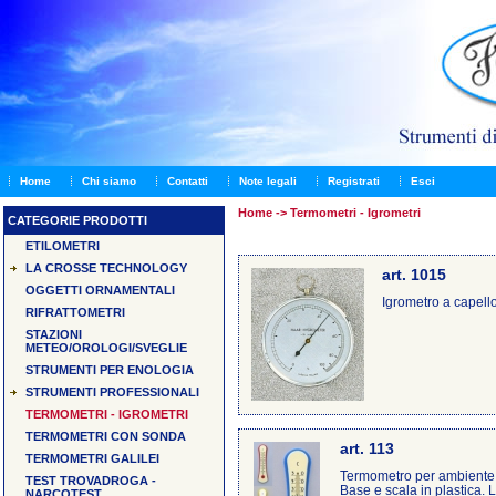
Home
Chi siamo
Contatti
Note legali
Registrati
Esci
Home
->
Termometri - Igrometri
CATEGORIE PRODOTTI
ETILOMETRI
LA CROSSE TECHNOLOGY
art. 1015
OGGETTI ORNAMENTALI
Igrometro a capell
RIFRATTOMETRI
STAZIONI
METEO/OROLOGI/SVEGLIE
STRUMENTI PER ENOLOGIA
STRUMENTI PROFESSIONALI
TERMOMETRI - IGROMETRI
TERMOMETRI CON SONDA
art. 113
TERMOMETRI GALILEI
Termometro per ambiente
TEST TROVADROGA -
Base e scala in plastica. 
NARCOTEST