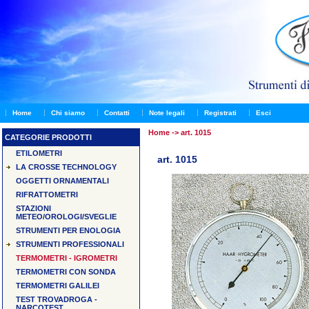
Home
Chi siamo
Contatti
Note legali
Registrati
Esci
Home
-> art. 1015
CATEGORIE PRODOTTI
ETILOMETRI
art. 1015
LA CROSSE TECHNOLOGY
OGGETTI ORNAMENTALI
RIFRATTOMETRI
STAZIONI
METEO/OROLOGI/SVEGLIE
STRUMENTI PER ENOLOGIA
STRUMENTI PROFESSIONALI
TERMOMETRI - IGROMETRI
TERMOMETRI CON SONDA
TERMOMETRI GALILEI
TEST TROVADROGA -
NARCOTEST