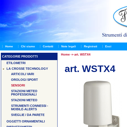
Home
Chi siamo
Contatti
Note legali
Registrati
Esci
Home
-> art. WSTX4
CATEGORIE PRODOTTI
ETILOMETRI
art. WSTX4
LA CROSSE TECHNOLOGY
ARTICOLI VARI
OROLOGI SPORT
SENSORI
STAZIONI METEO
PROFESSIONALI
STAZIONI METEO
STRUMENTI CONNESSI -
MOBILE-ALERTS
SVEGLIE / DA PARETE
OGGETTI ORNAMENTALI