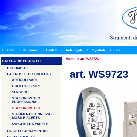
Home
Chi siamo
Contatti
Note legali
Registrati
Esci
Home
-> art. WS9723
CATEGORIE PRODOTTI
ETILOMETRI
art. WS9723
LA CROSSE TECHNOLOGY
ARTICOLI VARI
OROLOGI SPORT
SENSORI
STAZIONI METEO
PROFESSIONALI
STAZIONI METEO
STRUMENTI CONNESSI -
MOBILE-ALERTS
SVEGLIE / DA PARETE
OGGETTI ORNAMENTALI