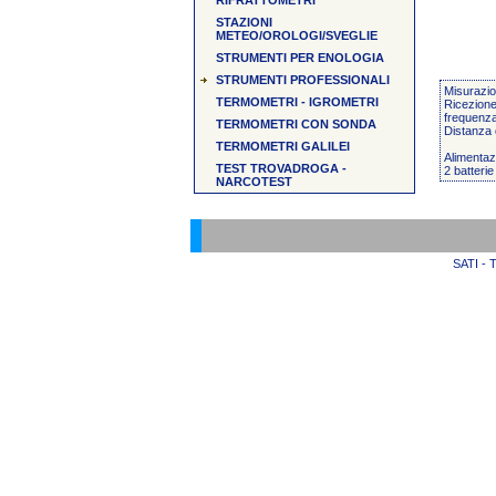
RIFRATTOMETRI
STAZIONI
METEO/OROLOGI/SVEGLIE
STRUMENTI PER ENOLOGIA
STRUMENTI PROFESSIONALI
Misurazio
TERMOMETRI - IGROMETRI
Ricezione
frequenz
TERMOMETRI CON SONDA
Distanza 
TERMOMETRI GALILEI
Alimentaz
TEST TROVADROGA -
2 batteri
NARCOTEST
SATI - T