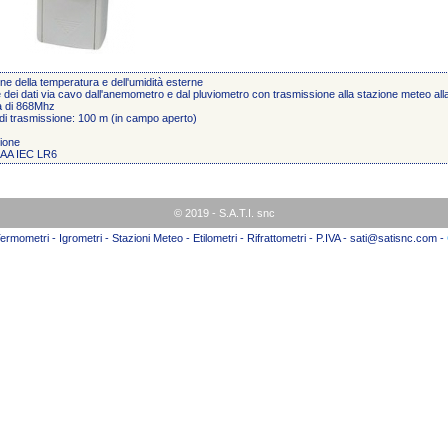
ne della temperatura e dell'umidità esterne
 dei dati via cavo dall'anemometro e dal pluviometro con trasmissione alla stazione meteo all
a di 868Mhz
di trasmissione: 100 m (in campo aperto)
ione
e AA IEC LR6
© 2019 - S.A.T.I. snc
ermometri - Igrometri - Stazioni Meteo - Etilometri - Rifrattometri - P.IVA - sati@satisnc.com -