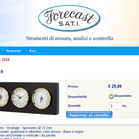
Registrati
Esci
. 1019
19
€ 29,89
Prezzo
Disponibile
Disponibilità
Quantità
Pz.
ro - Orologio - Igrometro Ø 72 mm
onate, quadranti in alluminio color avorio - Base in legno
one orizzontale o verticale / da parete