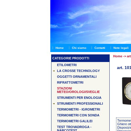
Home
Chi siamo
Contatti
Note legali
Home
-> art
CATEGORIE PRODOTTI
ETILOMETRI
art. 10
LA CROSSE TECHNOLOGY
OGGETTI ORNAMENTALI
RIFRATTOMETRI
STAZIONI
METEO/OROLOGI/SVEGLIE
STRUMENTI PER ENOLOGIA
STRUMENTI PROFESSIONALI
TERMOMETRI - IGROMETRI
TERMOMETRI CON SONDA
Termomet
TERMOMETRI GALILEI
Ghiere ott
TEST TROVADROGA -
Disposizi
NARCOTEST