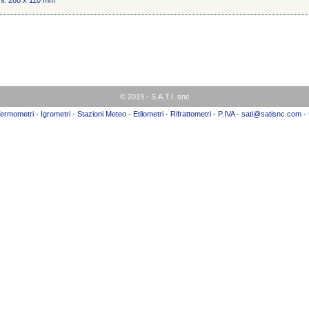
ni: 280 x 110 mm
© 2019 - S.A.T.I. snc
ermometri - Igrometri - Stazioni Meteo - Etilometri - Rifrattometri - P.IVA - sati@satisnc.com -